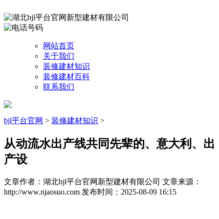
网站首页
关于我们
装修建材知识
装修建材百科
联系我们
bjl平台官网
>
装修建材知识
>
从动流水出产线共同先辈的、意大利、出
产设
文章作者：湖北bjl平台官网新型建材有限公司
文章来源：
http://www.njaosuo.com
发布时间：2025-08-09 16:15