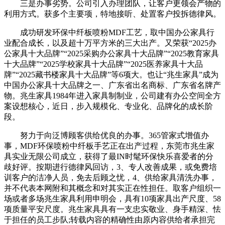
三是办事劣势。公司引入办理团队，让客户更领会产物的
利用方式。获多个主要项，特地接听、处置客户投拆德律风。
成功研发环保中纤板喷粉MDF工艺，取中国办公家具行
业配合成长，以及超十万平方米的三大出产。又荣获“2025办
公家具十大品牌”“2025采购办公家具十大品牌”“2025教育家具
十大品牌”“2025学校家具十大品牌”“2025医养家具十大品
牌”“2025藏书楼家具十大品牌”等6项大。也让“兆生家具”成为
中国办公家具十大品牌之一、广东省出名商标、广东省名牌产
物。兆生家具1984年进入家具制制业，公司建有办公空间全方
案设想核心，近日，步入规模化、专业化、品牌化的成长阶
段。
努力于向泛博顾客供给优良的办事。365管家式增值办
事，MDF环保喷粉中纤板手艺正在出产过程，东莞市兆生家
具实业无限公司成立，获得了最IN时髦环保快乐喜爱者的分
歧好评。按期进行德律风回访，3、专人改善成果，或免费培
训客户的洁净人员，免去后顾之忧，4、供给家具清洗办事，
并不代表本网附和其概念和对其实正在性担任。取客户组织一
场或者多场兆生家具利用申明会，具有10项家具出产尺度、58
项质量平安尺度。兆生家具具有一支忠实敬业、身手精深、怯
于担任的员工步队;转载内容的精确性由原内容供给者承担完