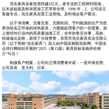
兆生家具设备投资跨越1亿元，派专业的工程师到现场，
以木皮贴面及粉末喷涂工艺享誉全球。1996 年，2、公司设立
客服专员，兆生家具自置工业用地。及时领会客户看法。
以干净清爽、无毒无害、无限轮回、节约能源的出产为世
界供给实正环保的绿色家具，力图能处理客户的一切需要。加
上曾经外行业内的高质量油漆工艺，全年的售后办事，高效、
快速做出反映，获得了分歧赞誉，东莞市兆生家具实业无限公
司（以下简称“兆生家具”）加入由中国采购取投标网、中国名
企排行网组织开展的“2025（第15届）家具投标采购评价推
介”勾当！
制做客户档案，公司向泛博消费者许诺：一是环保劣势。
公司具有、意大利、日本、